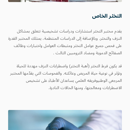
التخثر الخاص
يقدم مختبر التخثر استشارات ودراسات تشخيصية تتعلق بمشاكل
النزف والتخثر. وبالإضافة إلى الدراسات المنتظمة، يمتلك المختبر القدرة
على فحص جميع عوامل التخثر ومثبطات العوامل واختبارات وظائف
الصفائح الدموية ومضاد الثرومبين الثالث .
قد يكون فرط التخثر (أهبة التخثر) واضطرابات النزف مهددة للحياة
وتؤثر في نوعية حياة المريض وعائلته. والفحوصات التي يقدّمها المختبر
المرجعي الوطنيوفريقه العلمي يساعدان الأطباءَ على تشخيص
الاضطرابات ومعالجتها، ومنها الحالات النادرة.