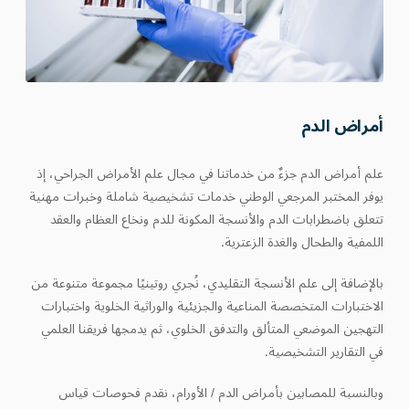
أمراض الدم
علم أمراض الدم جزءٌ من خدماتنا في مجال علم الأمراض الجراحي، إذ
يوفر المختبر المرجعي الوطني خدمات تشخيصية شاملة وخبرات مهنية
تتعلق باضطرابات الدم والأنسجة المكونة للدم ونخاع العظام والعقد
اللمفية والطحال والغدة الزعترية.
بالإضافة إلى علم الأنسجة التقليدي، نُجري روتينيًا مجموعة متنوعة من
الاختبارات المتخصصة المناعية والجزيئية والوراثية الخلوية واختبارات
التهجين الموضعي المتألق والتدفق الخلوي، ثم يدمجها فريقنا العلمي
في التقارير التشخيصية.
وبالنسبة للمصابين بأمراض الدم / الأورام، نقدم فحوصات قياس